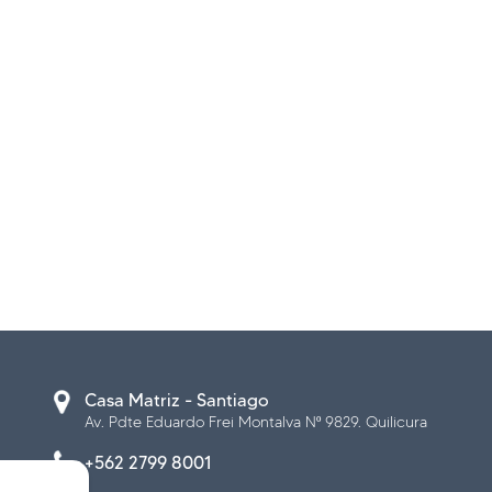
Casa Matriz - Santiago
Av. Pdte Eduardo Frei Montalva Nº 9829. Quilicura
+562 2799 8001