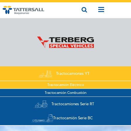
Tractocamiones YT
Tractocamión Eléctrico
Tractocamión Combustión
Tractocamiones Serie RT
Tractocamión Serie BC