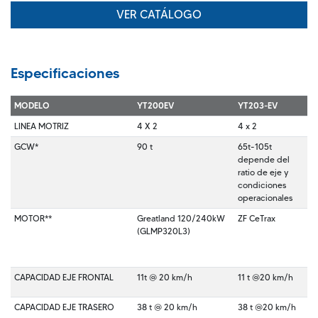
VER CATÁLOGO
Especificaciones
MODELO
YT200EV
YT203-EV
LINEA MOTRIZ
4 X 2
4 x 2
GCW*
90 t
65t-105t
depende del
ratio de eje y
condiciones
operacionales
MOTOR**
Greatland 120/240kW
ZF CeTrax
(GLMP320L3)
CAPACIDAD EJE FRONTAL
11t @ 20 km/h
11 t @20 km/h
CAPACIDAD EJE TRASERO
38 t @ 20 km/h
38 t @20 km/h